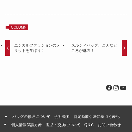
COLUMN
エシカルファッションのメ
スルシィバッグ、こんなと
リットを学ぼう！
ころが魅力！
Facebo
Insta
You
バッグの修理について
会社概要
特定商取引法に基づく表記
個人情報保護方針
返品・交換について
Q＆A
お問い合わせ