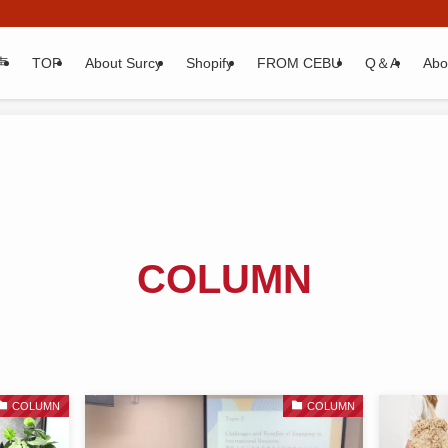
声
TOP
About Surcy
Shopify
FROM CEBU
Q＆A
Abo
COLUMN
COLUMN
COLUMN