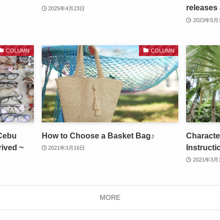
releases
2025年4月23日
2023年5月
COLUMN
COLUMN
 Cebu
How to Choose a Basket Bag♪
Characte
rived ~
Instructi
2021年3月16日
2021年3月
MORE