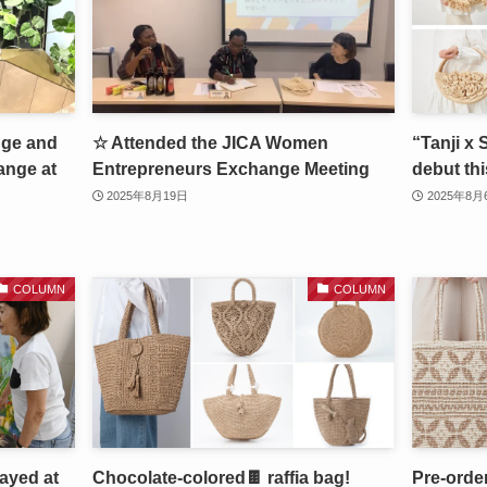
nge and
☆ Attended the JICA Women
“Tanji x
ange at
Entrepreneurs Exchange Meeting
debut th
2025年8月19日
2025年8月
COLUMN
COLUMN
layed at
Chocolate-colored🍫 raffia bag!
Pre-orde