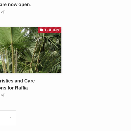
 are now open.
12日
COLUMN
ristics and Care
ons for Raffia
16日