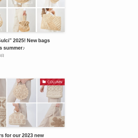
 Sulci” 2025! New bags
is summer♪
6日
COLUMN
rs for our 2023 new