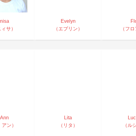
nisa
Evelyn
Fl
ニィサ）
（エブリン）
（フロ
 Ann
Lita
Luci
 アン）
（リタ）
（ル