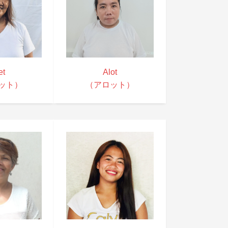
et
Alot
ット）
（アロット）