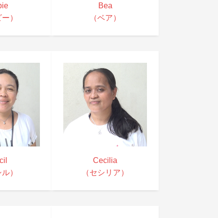
bie
Bea
ビー）
（ベア）
il
Cecilia
シル）
（セシリア）