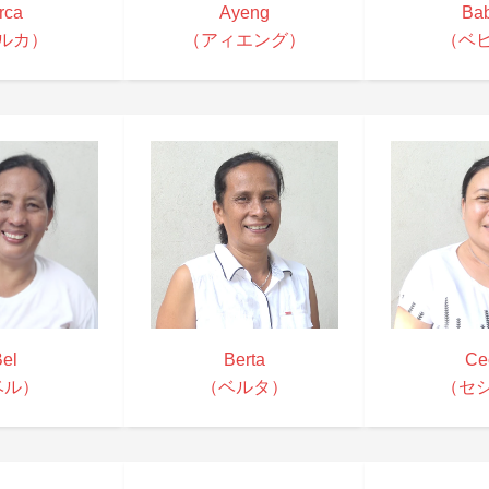
rca
Ayeng
Ba
ルカ）
（アィエング）
（ベ
el
Berta
Cec
ベル）
（ベルタ）
（セ