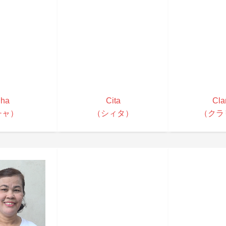
ha
Cita
Clar
チャ）
（シィタ）
（クラ